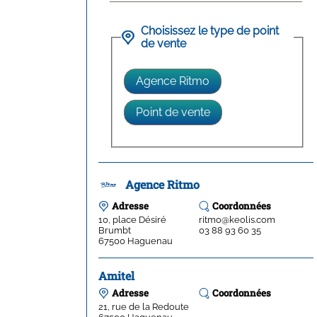
Choisissez le type de point
de vente
Agence Ritmo
Adresse
Coordonnées
10, place Désiré
ritmo@keolis.com
Brumbt
03 88 93 60 35
67500
Haguenau
Amitel
Adresse
Coordonnées
21, rue de la Redoute
67500
Haguenau