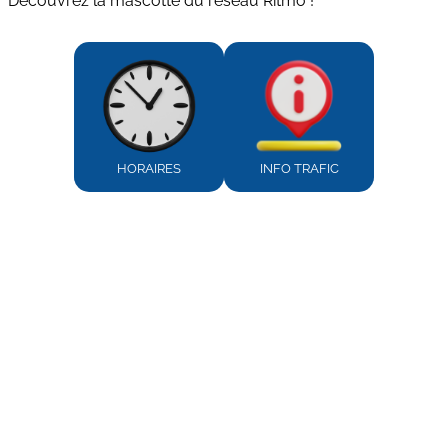
Découvrez la mascotte du réseau Ritmo !
HORAIRES
INFO TRAFIC